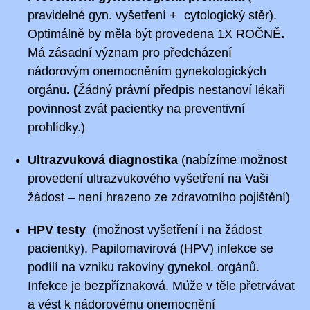
pravidelné gyn. vyšetření + cytologický stěr).
Optimálně by měla být provedena
1X ROČNĚ
.
Má zásadní význam pro předcházení
nádorovým onemocněním gynekologických
orgánů
. (
Žádný právní předpis nestanoví lékaři
povinnost zvát pacientky na preventivní
prohlídky.)
Ultrazvuková diagnostika
(nabízíme možnost
provedení ultrazvukového vyšetření na Vaši
žádost – není hrazeno ze zdravotního pojištění)
HPV testy
(možnost vyšetření i na žádost
pacientky). Papilomavirová (HPV) infekce se
podílí na vzniku rakoviny gynekol. orgánů.
Infekce je bezpříznaková. Může v těle přetrvávat
a vést k nádorovému onemocnění