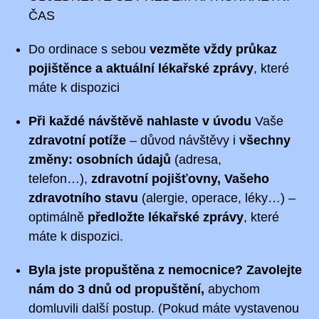
ČAS
Do ordinace s sebou
vezměte vždy průkaz
pojištěnce
a aktuální lékařské zprávy
, které
máte k dispozici
Při každé návštěvě
nahlaste
v úvodu
Vaše
zdravotní potíže
– důvod návštěvy i
všechny
změny: osobních údajů
(adresa,
telefon…),
zdravotní pojišťovny,
Vašeho
zdravotního stavu
(
alergie, operace, léky…) –
optimálně
p
ředložte lékařské
zprávy
, které
máte k dispozici.
Byla jste propuštěna z nemocnice? Zavolejte
nám do 3 dnů od propuštění,
abychom
domluvili další postup. (Pokud máte vystavenou