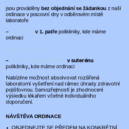
jsou prováděny
bez objednání se žádankou
z naší
ordinace v pracovní dny v odběrovém místě
laboratoře
–
UNILABS
v 1. patře
polikliniky, kde máme
ordinaci
příprava na odběr
–
VIDIA – DIAGNOSTIKA
v suterénu
polikliniky
,
kde máme ordinaci
Nabízíme možnost absolvovat rozšířená
laboratorní vyšetření nad rámec úhrady zdravotní
pojišťovnou. Samozřejmostí je zhodnocení
výsledku lékařem včetně individuálního
doporučení.
NÁVŠTĚVA ORDINACE
OBJEDNEJTE SE PŘEDEM NA KONKRÉTNÍ