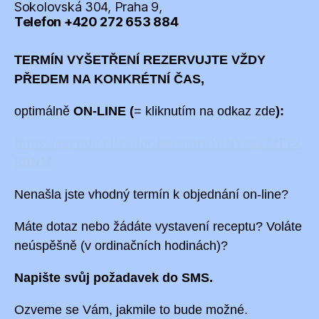
Sokolovská 304, Praha 9,
Telefon +420 272 653 884
TERMÍN
VYŠETŘENÍ
REZERVUJTE VŽDY
PŘEDEM
NA KONKRÉTNÍ ČAS,
optimálně
ON-LINE (
= kliknutím na odkaz zde
):
https://agenda.clickdoc.be/short/YdNYaq2ZzPEZ
R0NM
Nenašla jste vhodný termín k objednání on-line?
Máte dotaz nebo žádáte vystavení receptu? Voláte
neúspěšně (v ordinačních hodinách)?
Napište svůj požadavek do SMS.
Ozveme se Vám, jakmile to bude možné.