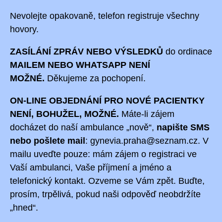
Nevolejte opakovaně, telefon registruje všechny
hovory.
ZASÍLÁNÍ ZPRÁV NEBO
VÝSLEDKŮ
do ordinace
MAILEM NEBO WHATSAPP NENÍ
MOŽNÉ.
Děkujeme za pochopení.
ON-LINE OBJEDNÁNÍ PRO
NOVÉ PACIENTKY
NENÍ, BOHUŽEL, MOŽNÉ.
Máte-li zájem
docházet do naší ambulance „nově“,
napište SMS
nebo
pošlete
mail
: gynevia.praha@seznam.cz. V
mailu u
veďte pouze: mám zájem o registraci ve
Vaší ambulanci, Vaše příjmení a jméno a
telefonický kontakt. Ozveme se Vám zpět. Buďte,
prosím, trpělivá, pokud naši odpověď neobdržíte
„hned“.